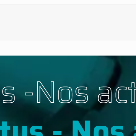
tus -
Nos a
s - Nos a