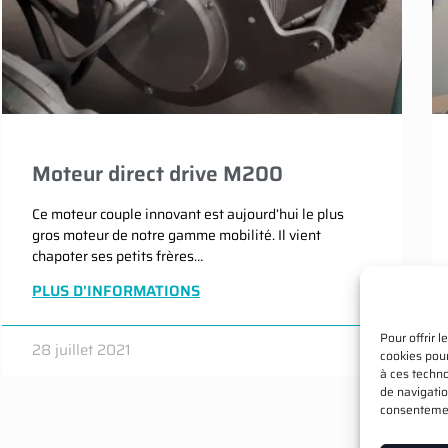
Moteur direct drive M200
Ce moteur couple innovant est aujourd’hui le plus
gros moteur de notre gamme mobilité. Il vient
chapoter ses petits frères…
PLUS D'INFORMATIONS
Pour offrir 
28 juillet 2021
cookies pour
à ces techn
de navigatio
consentement